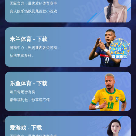
业内朋友都清楚，电力系统有五大环节：发电、输电、变电、
配电和用电。用电安全3377体育常挂嘴边，但今天，咱们把目
光聚焦到电力生产的源头——发电端，看看守护电站安全的
“隐形卫士...
查看详情
2025-09-02
802
Pbox-FLF电力智能消防单元，认准3377体育，唯一
正品!
最近收到客户给3377体育反馈，看到其他公司也在拿3377体育
的产品型号词Pbox-FLF进行引流宣传，这一行为不仅扰乱了
市场秩序，也给消费者带来了不少困扰。3377体育已向相关部
门反应...