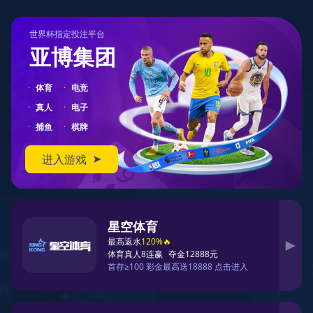
联系电话：400-021-5507
电子邮箱：38006961@qq.com
业务咨询
首页
公司简介
企业荣誉
发展历程
联系3377体育
产品中心
电力环境监控灭火系统
电力环境监控系统
浪涌保护器