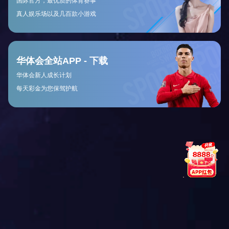
系统还能够为企业的安全生产提供有力保障，促进企业的可持
续发展。
查看详情
学校/医院
学校和医院作为人员密集场所，其用电负荷通常较大，且医疗
设备不断更新……
查看详情
化工
化工行业使用电力环境监控灭火系统对于提升安全防范能力、
保障人员生命...