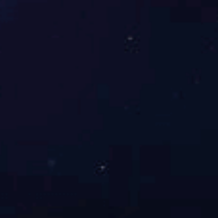
查看详情
Product
产品中心
全部
电力态势感知系统
电力环境监控灭火系统
电力环境监控系统
浪涌保护器
电力态势感知系统
电力态势感知系统
电力环境监控灭火系统