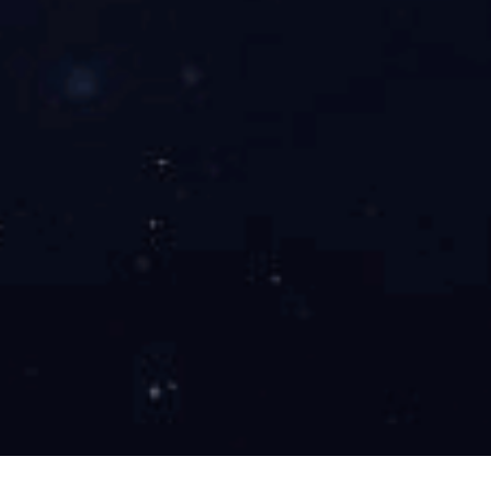
电力环境监控灭火系统
配电柜智能安全应急处置系统
配电柜智能安全应急处置系统
配电安全智能巡检系统
配电安全智能巡检系统
电力环境监控系统
电力环境监控系统