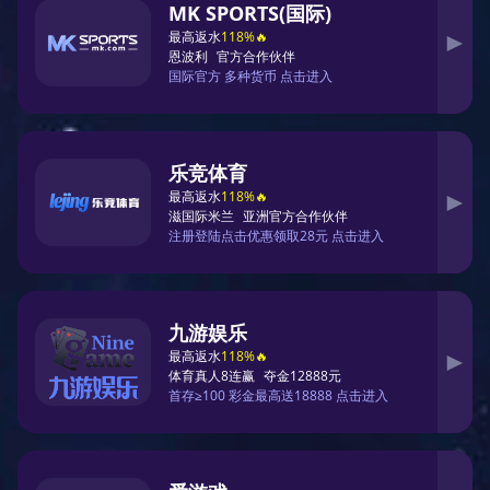
公司信息
公司简介
企业荣誉
发展历程
联系3377体育
3377体育 - 全网最全最有态度的体育赛事直播平台
3377体育是谁？
3377体育是一家致力于为客户提供智能化电气安全解决方案的
国家高新技术企业，专精特新企业。具备卓越的技术实力与创
新能力。
联系3377体育
查看更多