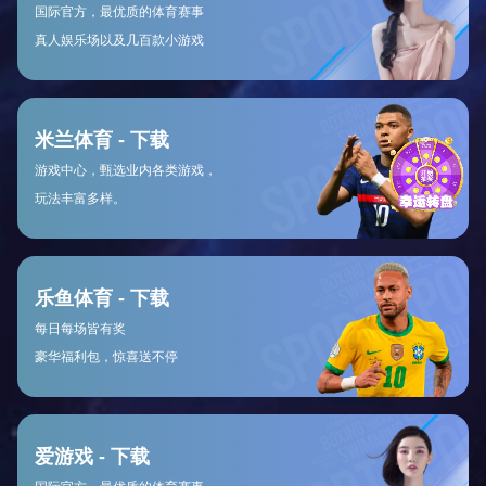
查看详情
数据通信
数据通信是通信技术和计算机技术相结合而产生的一种新的通
信方式，随着计算机与各种具有处理功能的智能设备在各领域
的日益广泛使用，保障数据通信电气安全显得尤为重要。
查看详情
根据客户需求定制智能电气安全解决方案
查看详情
case
案例展示
工业