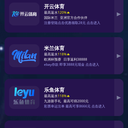
资讯中心
公司动态
行业新闻
企业荣誉
案例中心
联系3377体育
公司简介
企业简介上海3377体育有限公司（以下简称“3377体育”）成立
于2017年，总部位于上海，是一家集研发、生产、销售和服务
于一体的高新技术企业、专精特新企业。从最...