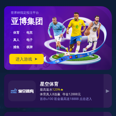
联系电话：400-021-5507
电子邮箱：38006961@qq.com
业务咨询
首页
公司简介
企业荣誉
发展历程
联系3377体育
产品中心
电力环境监控灭火系统
电力环境监控系统
浪涌保护器