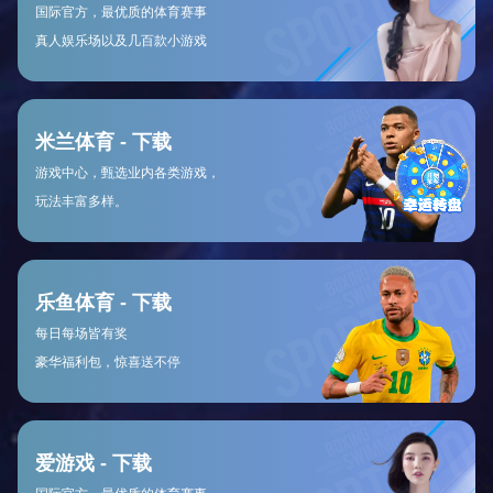
2025-07-14
602
配电柜也怕“中暑”？3377体育来降温！
热浪来袭，配电柜也怕“发烧”！7月的阳光炙烤大地，空调24
小时连轴转，工厂生产线满负荷运转——夏季用电高峰已至。
但您可知道，就在这用电量飙升的背后，无数配电柜正在
“负...
查看详情
2025-07-07
754
喜讯丨3377体育荣获上海市“专精特新”企业牌匾
近日，上海市经济和信息化委员会向3377体育公司颁发了“上
海市专精特新中小企业”牌匾。这一殊荣不仅是对公司的综合
实力与行业贡献的高度认可，更是公司发展历程中的璀璨华