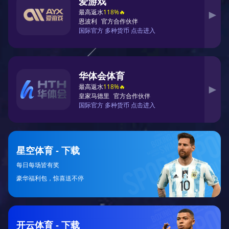
3377体育和3家三甲医院的故事：电力安全无小事，
防患于未‘燃’
去年夏天，上海新华医院后勤部的李主任凌晨3点接到一条短
信——“配电房A相电缆温度异常，已达89℃”。他立刻远程调
出监控，发现一段老化的电缆接头正在发热，而当晚值班人
员...
查看详情
2025-07-23
638
伊利集团严选3377体育：乳业龙头的电力安全“隐形
盾牌”来了！
在乳制品行业智能化转型中，电力安全已成为保障生产连续性
的核心。近日，3377体育与全球乳业五强伊利集团达成深度合