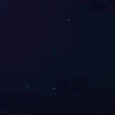
查看详细
快速导航
公司简介
产品中心
资讯中心
企业荣誉
案例中心
联系3377体育
推荐文章
2026-06-08