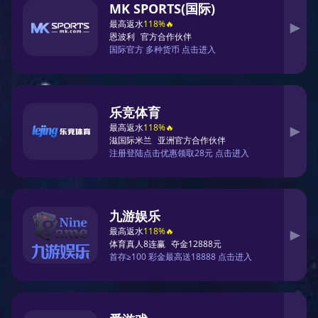
公司信息
公司简介
企业荣誉
发展历程
联系3377体育
首页
文章中心
公司动态
科技向善，温暖同行 | 3377体育助力杭州机场助残共富
项目获赞誉
2025-10-15
680
科技向善，温暖同行 | 3377体育助力杭州
机场助残共富项目获赞誉