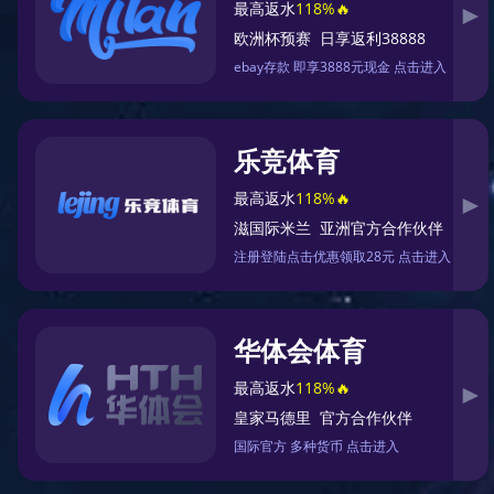
资讯中心
公司动态
行业新闻
企业荣誉
案例中心
联系3377体育
公司简介
企业简介上海3377体育有限公司（以下简称“3377体育”）
公司信息