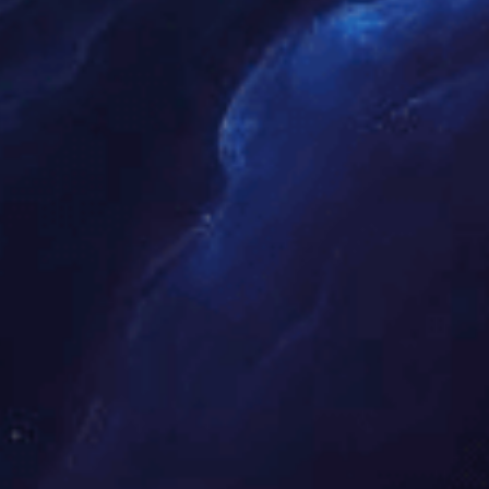
安防筑牢乳业安全生产防线
成功完成我司电力环境监控灭火系统项目落地安装与部署，以专
 “监控 + 灭火” 一体化方案破局
密集落地、地方强推整改清单，老旧小区、厂房、商办与公建的配电柜