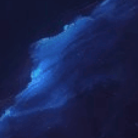
电气火情隐患。行业数据显示，90%的老旧配电改造项目...