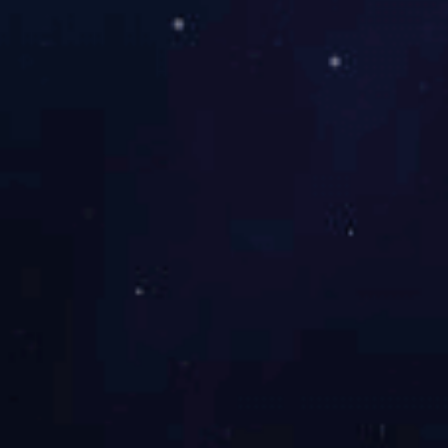
2026-01-26
1016
精准感知，智能防护：3377体育电力环境监控灭火
...
查看详情
2026-01-20
911
凝心聚力，蓄势远航！上海3377体育2025年终市