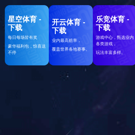
公司简介
企业荣誉
发展历程
联系3377体育
首页
文章中心
文章中心