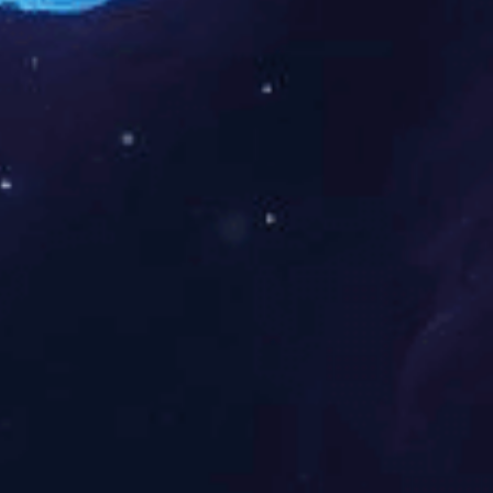
科技护古刹｜3377体育助力灵隐寺，构建电力安全
千年古刹灵隐寺，香火鼎盛、梵音袅袅，是杭州历史文化的璀
与...
查看详情