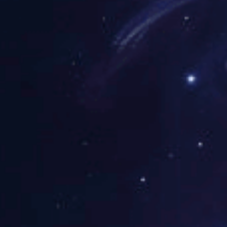
2026-06-08
220
老旧配电柜4大“隐形炸弹”，90%改造项目都踩坑！
在工厂、园区、老旧楼宇的电气系统中，配电柜是核心动力枢纽
查看详情
2026-06-01