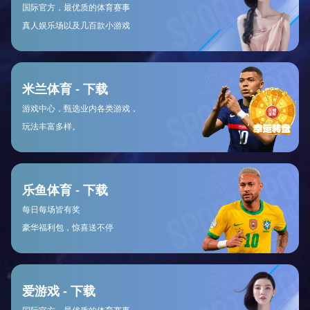
90%的都是送餐或者送快递员都在使用电瓶车。随着电动车、
电瓶...
查看详情
2024-10-28
1188
对建筑电气火灾的分析研究
由于城市建设规模不断增大，人口、经济的发展呈现出密集化
的发展趋势，一旦发生火灾，对于生命安全和经济财产带来的
损失不可估量。根据相关统计显示，目前火灾事故的发生最主
要的...
查看详情
2024-10-28
1398