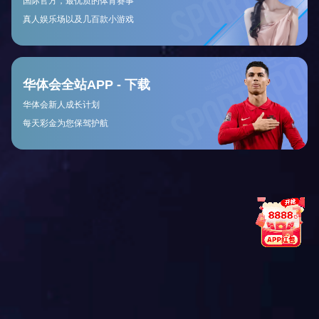
建筑电气强电、弱电系统知识点汇总及详解！
建筑电气包括：建筑供配电、建筑电气照明、建筑防雷与接
地、建筑弱电（包括电话通讯系统、有线电视系统、闭路电视
系统、消防与防盗监控系统）、建筑电气设备等等。强电：强
电包括...
查看详情
2024-10-28
1103
温度断层扫描技术：守护配电柜安全运行的创新利
器
配电柜作为电力系统中的重要组成部分，其正常供电对于保障
电力网络的稳定运行至关重要。然而，在实际运行中，配电柜
可能会因多种原因而出现故障，导致供电中断。若没有第一时
间发...