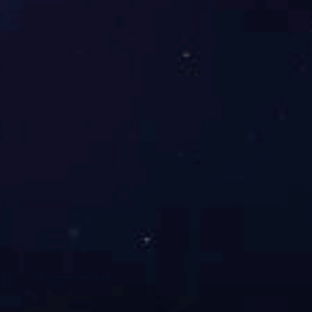
查看详情
2024-10-28
1113
电力环境监控灭火系统常见疑问解答
一、问：配电柜有安装电力环境监控灭火系统的必要吗？答：
答案是肯定有，配电柜安装电力环境监控灭火系统的必要性是
显而易见的。1、降低火灾风险：配电柜作为电力系统的重要
中转...
查看详情
2024-10-28
1092
变电站“声影”新体验：声波可视化技术试点