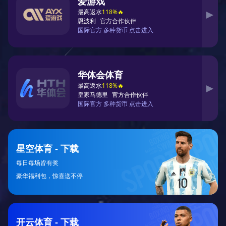
企业的安全生产提供有力保障，促进企业的可持续发展。
西安钢研功能材料股份有限公司航空功能材料产业园
浙江嘉兴巨石集团
江苏南京龙电华鑫集团华东总部年产30000吨铜箔项目7#厂房
安徽长三角G60科创走廊合肥药谷科技产业园项目
浙江天能帅福德AB厂房配电工程
浙江凯胜畜产品加工项目
浙江来益生物技术有限公司
浙江杭州和达物流有限公司工业仓储用房改扩建工程