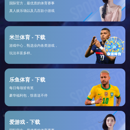
湖南智联重卡道依茨厂房
湖南株洲高新实业集团有限公司
湖南省有色金属机电设备安装工程
湖北荆门市领慧智能科技有限公司
四川成都宏明电子股份有限公司低压侧配电系统改造项目2号
河北新威远项目
贵州中国振华电子集团新天动力有限公司10kV配电工程
三一集团有限公司车间机电安装工程
三一重工起重机两室项目供配电（高压侧）
三一专用车智能制造工厂（一期）配电工程