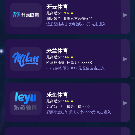
资讯中心
公司动态
行业新闻
企业荣誉
案例中心
联系3377体育
公司简介
企业简介上海3377体育有限公司（以下简称“3377体育”）成立
于2017年，总部位于上海，是一家集研发、生产、销售和服务
于一体的高新技术企业、专精特新企业。从最...