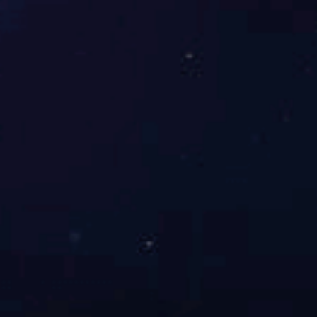
下一篇
企业简介上海3377体育有限公司（以下简称“3377体育”）成立
于2017年，总部位于上海，是一家集研发、生产、销售和服务
于一体的高新技术企业、专精特新企...
查看详细
快速导航
公司简介
产品中心
资讯中心
企业荣誉
案例中心
联系3377体育