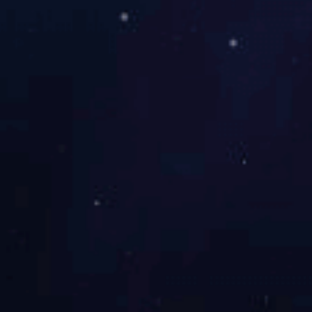
学校/医院
学校和医院作为人员密集场所，其用电负荷通常较大，且医疗
查看详情