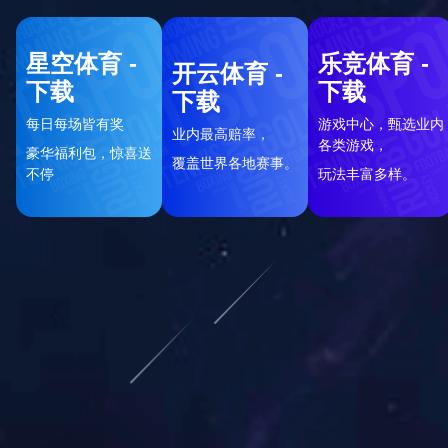
公司简介
企业荣誉
发展历程
联系3377体育
上海3377体育有限公司
3377体育是谁？
3377体育是一家致力于为客户提供智能化电气安全解决方案
联系3377体育
查看更多
上海3377体育有限公司
3377体育的宗旨
3377体育秉承“客户至上”的原则，快速响应客户需求 ，持续