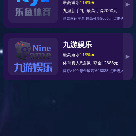
成立于2017年，总部位于上海，是一家集研发、生产、销售和服务于