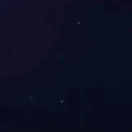
设备不断更新……