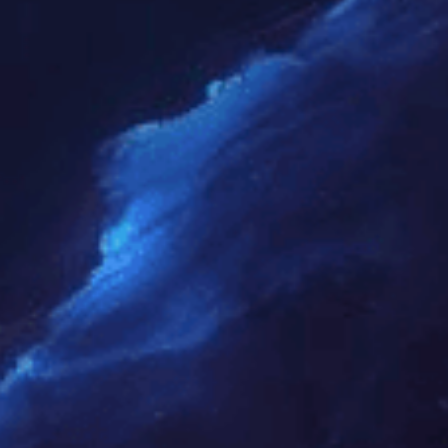
全的一部分，发挥着不可或缺的重要作用。
日益广泛使用，保障数据通信电气安全显得尤为重要。