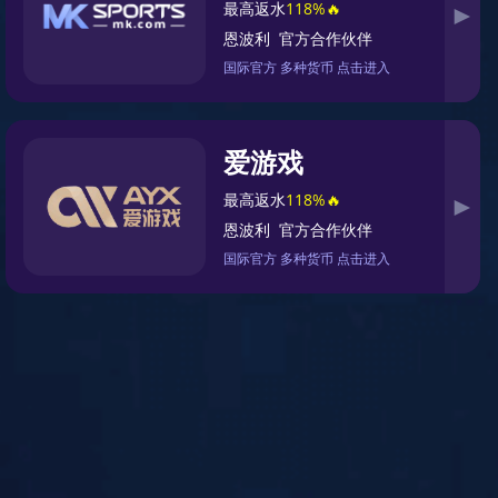
一体的高新技术企业、专精特新企业。从最...