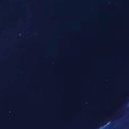
战，并迎合当前乃至未来的需求。
域，广义上也包括天然气化工。